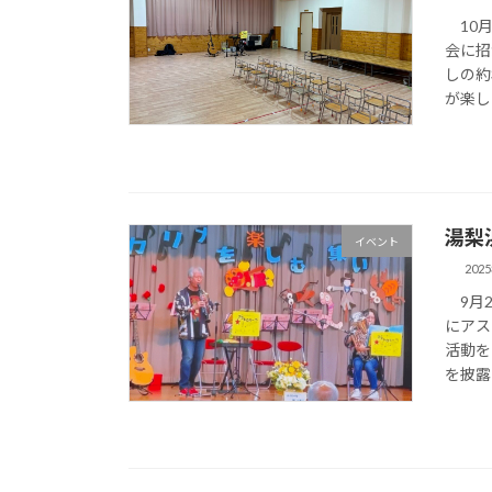
10月
会に招
しの約
が楽し
湯梨
イベント
202
9月2
にアス
活動を
を披露