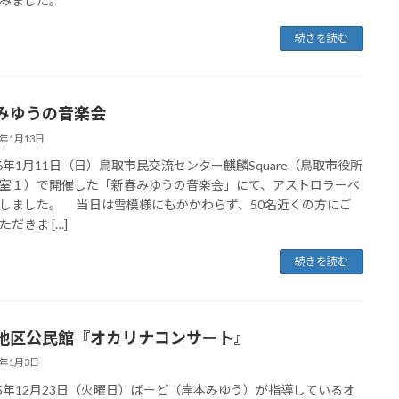
みました。
続きを読む
みゆうの音楽会
6年1月13日
6年1月11日（日）鳥取市民交流センター麒麟Square（鳥取市役所
室１）で開催した「新春みゆうの音楽会」にて、アストロラーベ
しました。 当日は雪模様にもかかわらず、50名近くの方にご
だきま […]
続きを読む
地区公民館『オカリナコンサート』
6年1月3日
5年12月23日（火曜日）ばーど（岸本みゆう）が指導しているオ