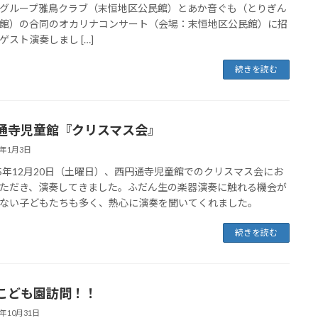
グループ雅鳥クラブ（末恒地区公民館）とあか音ぐも（とりぎん
館）の合同のオカリナコンサート（会場：末恒地区公民館）に招
ゲスト演奏しまし […]
続きを読む
通寺児童館『クリスマス会』
6年1月3日
5年12月20日（土曜日）、西円通寺児童館でのクリスマス会にお
ただき、演奏してきました。ふだん生の楽器演奏に触れる機会が
ない子どもたちも多く、熱心に演奏を聞いてくれました。
続きを読む
こども園訪問！！
5年10月31日