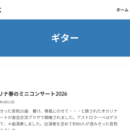
ベ
ホーム
ギター
リナ春のミニコンサート2026
6年4月13日
った音色25曲 響け、春風にのせて・・・と題されたオカリナ
ートが倉吉交流プラザで開催されました。アストロラーベはゲス
て、４曲演奏しました。出演者を含めて約80人が澄みきった音色