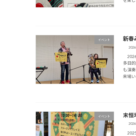
を楽し
新春
イベント
202
202
多目的
も演奏
来場いた
末恒
イベント
202
202