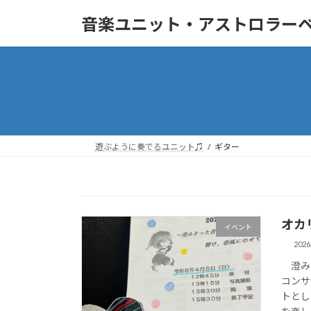
コ
ナ
音楽ユニット・アストロラー
ン
ビ
テ
ゲ
ン
ー
ツ
シ
へ
ョ
ス
ン
キ
に
ッ
移
遊ぶように奏でるユニット♫
ギター
プ
動
オカ
イベント
202
澄みき
コンサ
トとし